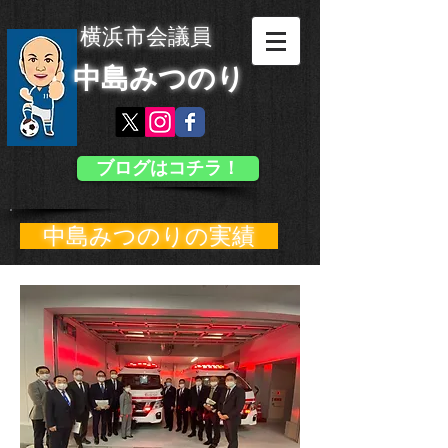
横浜市会議員
中島みつのり
ブログはコチラ！
中島みつのりの実績