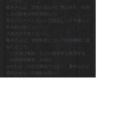
ていった。
藤本さんは、道路の真ん中に飛ばされ、転倒
し左の鎖骨を粉砕骨折した。
骨をプレートとボルトで固定し、１年後にそ
れを取り除くという、
２度の大手術となった。
藤本さんは、補償制度について関係機関に尋
ねたところ、
「ひき逃げ事故」などの被害者を救済する
「政府保障事業」を紹介
されたが「今回は事故ではなく、事件なので
適用されない可能性が高い」
と説明されたという。昨年５月、党員の佐々
木睦美さんに一連の経緯を
話したところ、地元の中島光徳市議を紹介さ
れた。
話を聞いた中島市議は、党市議団の推進で設
置された市犯罪被害者
相談室に行くよう勧めた。同相談員のきめ細
かなサポートを
受けながら、藤本さんが政府保障事業の書類