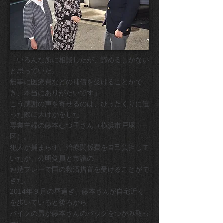
「いろんな所に相談したが、諦めるしかない
と思っていた。
無事に医療費などの補償を受けることがで
き、本当にありがたいです」
こう感謝の声を寄せるのは、ひったくりに遭
った際に大けがをした
専業主婦の藤本むつ子さん（横浜市戸塚
区）。
犯人が捕まらず、治療関係費を自己負担して
いたが、公明党員と市議の
連携プレーで国の救済措置を受けることがで
きた。
2014年９月の昼過ぎ、藤本さんが自宅近く
を歩いていると後ろから
バイクの男が藤本さんのバッグをつかみ取っ