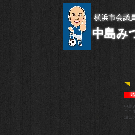
横浜市会議
中島み
地域
中島
ここ
過去