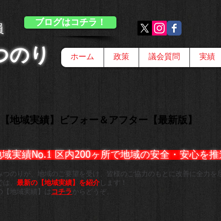
ブログはコチラ！
員
つのり
ホーム
政策
議会質問
実績
【地域実績】ビフォー＆アフター【最新版】
実績No.1 区内200ヶ所で地域の安全・安心を推
みつのりが、地域のご要望を受け、皆様のご協力のもとに
改善に全力を
では、
最新の【地域実績】を紹介
します！
の【地域実績】は
コチラ
からどうぞ。