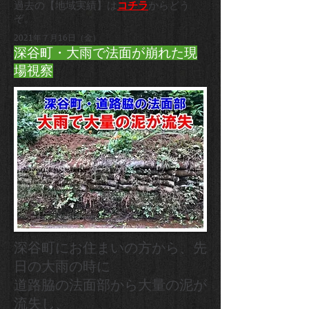
過去の【地域実績】は
コチラ
からどう
ぞ。
2021年７月16日（金）
深谷町・大雨で法面が崩れた現
場視察
深谷町にお住まいの方から、先
日の大雨の時に
道路脇の法面部から大量の泥が
流失し、