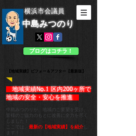
横浜市会議員
中島みつのり
ブログはコチラ！
【地域実績】ビフォー＆アフター【最新版】
地域実績No.1 区内200ヶ所で
地域の安全・安心を推進 ​
中島みつのりが、地域のご要望を受け、
皆様のご協力のもとに
改善に全力を尽く
しました！
ここでは、
最新の【地域実績】を紹介
し
ます！