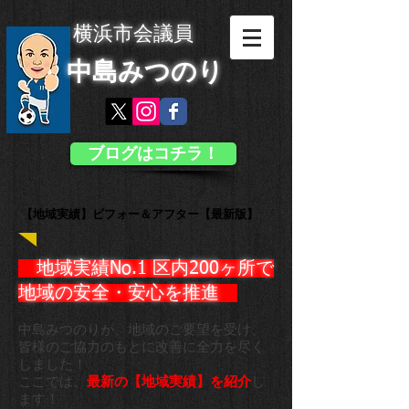
横浜市会議員
中島みつのり
ブログはコチラ！
【地域実績】ビフォー＆アフター【最新版】
地域実績No.1 区内200ヶ所で
地域の安全・安心を推進 ​
中島みつのりが、地域のご要望を受け、
皆様のご協力のもとに
改善に全力を尽く
しました！
ここでは、
最新の【地域実績】を紹介
し
ます！