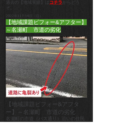
過去の【地域実績】は
コチラ
からどう
ぞ。
2022年11月14日（日）
【地域課題ビフォー&アフター】
～名瀬町 市道の劣化
【地域課題ビフォー&アフタ
ー】～名瀬町 市道の劣化
名瀬町の市道（バス通り）沿いの住民
の方から道路からの振動が酷くなって