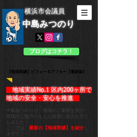
横浜市会議員
中島みつのり
ブログはコチラ！
【地域実績】ビフォー＆アフター【最新版】
地域実績No.1 区内200ヶ所で
地域の安全・安心を推進 ​
中島みつのりが、地域のご要望を受け、
皆様のご協力のもとに
改善に全力を尽く
しました！
ここでは、
最新の【地域実績】を紹介
し
ます！