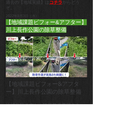
過去の【地域実績】は
コチラ
からどう
ぞ。
2022年8月3日（水）
【地域課題ビフォー&アフター】
川上長作公園の除草整備
【地域課題ビフォー&アフタ
ー】川上長作公園の除草整備
地域住民の方から除草整備要望のあっ
た川上長作公園の除草作業が実施され
ました。
誰もが安心して利用できる公園の保全
に尽力します。