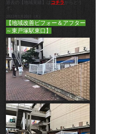
過去の【地域実績】は
コチラ
からどう
ぞ。
2022年1月20日（木）
【地域改善ビフォー＆アフター
～東戸塚駅東口】