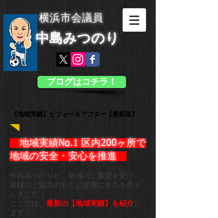
横浜市会議員
中島みつのり
ブログはコチラ！
【地域実績】ビフォー＆アフター【最新版】
地域実績No.1 区内200ヶ所で
地域の安全・安心を推進 ​
中島みつのりが、地域のご要望を受け、
皆様のご協力のもとに
改善に全力を尽く
しました！
ここでは、
最新の【地域実績】を紹介
し
ます！