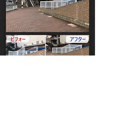
【地域改善ビフォー＆アフター
～東戸塚駅東口】
2021年７月 東戸塚駅 東口 定期バイ
ク駐輪場入口上のフェンス破損個所を
発見
その後、フェンスの修繕が完了し、周
辺を利用される皆様が安全に通行して
頂けるようになりました。