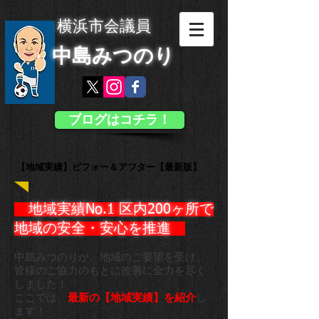
横浜市会議員
中島みつのり
ブログはコチラ！
【地域実績】ビフォー＆アフター【最新版】
地域実績No.1 区内200ヶ所で
地域の安全・安心を推進 ​
中島みつのりが、地域のご要望を受け、
皆様のご協力のもとに
改善に全力を尽く
しました！
ここでは、
最新の【地域実績】を紹介
し
ます！