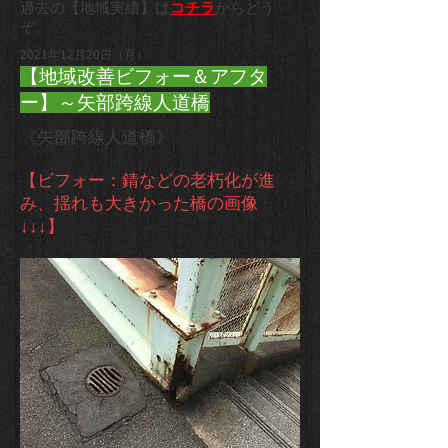
過去の【地域実績】は
コチラ
からどう
ぞ。
2021年12月20日（月）
【地域改善ビフォー＆アフタ
ー】～矢部跨線人道橋
《矢部跨線人道橋》
【ビフォー：錆などの老朽化が進
み、揺れも大きかった橋の画像
↓↓↓】