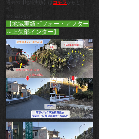
過去の【地域実績】は
コチラ
からどう
ぞ。
2021年12月2日（木）
【地域実績ビフォー・アフター
～上矢部インター】