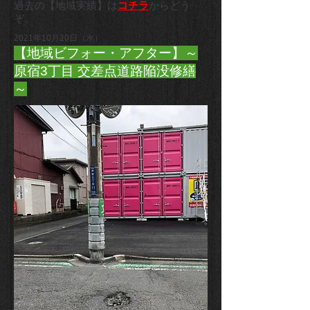
過去の【地域実績】は
コチラ
からどう
ぞ。
2021年10月20日（水）
【地域ビフォー・アフター】～
原宿3丁目 交差点道路陥没修繕
～