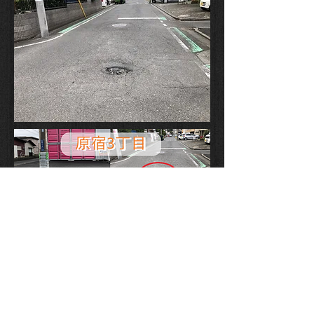
【地域ビフォー・アフター】～
原宿3丁目 交差点道路陥没修繕