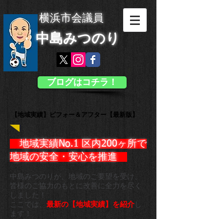
横浜市会議員
中島みつのり
ブログはコチラ！
【地域実績】ビフォー＆アフター【最新版】
地域実績No.1 区内200ヶ所で
地域の安全・安心を推進 ​
中島みつのりが、地域のご要望を受け、
皆様のご協力のもとに
改善に全力を尽く
しました！
ここでは、
最新の【地域実績】を紹介
し
ます！