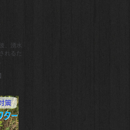
後、湧水
されるた
。
】