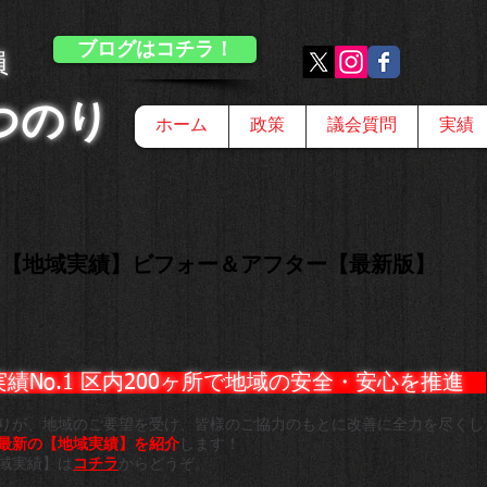
ブログはコチラ！
員
つのり
ホーム
政策
議会質問
実績
【地域実績】ビフォー＆アフター【最新版】
No.1 区内200ヶ所で地域の安全・安心を推進 ​
りが、地域のご要望を受け、皆様のご協力のもとに
改善に全力を尽くし
最新の【地域実績】を紹介
します！
域実績】は
コチラ
からどうぞ。