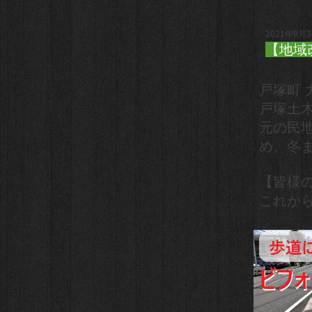
2021年9月
【地域
戸塚町
戸塚土
元の民
め、冬
【皆様
これか