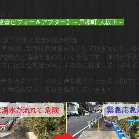
30日（水）
改善ビフォー＆アフター】～戸塚町 大坂下～
 大坂下の湧水安全対策が前進
木事務所に緊急応急対策を実施して頂きました。今
地地権者と協議を進めていく予定です。凍結が予測
までには安全対策が完了する様に推進していきます
の声をカタチに、小さな声を聴くチカラを大切に！
らも地域の安心・安全を推進していきます。