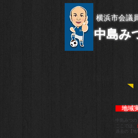
横浜市会議
中島み
地域実績
中島みつの
ここでは、
過去の【地