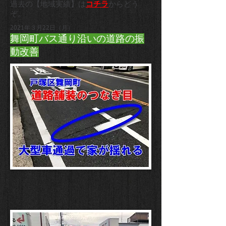
過去の【地域実績】は
コチラ
からどう
ぞ。
2021年３月22日（月）
舞岡町バス通り沿いの道路の振
動改善