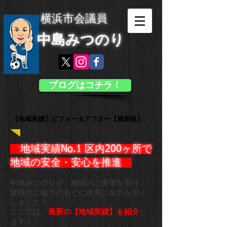
横浜市会議員
中島みつのり
ブログはコチラ！
【地域実績】ビフォー＆アフター【最新版】
地域実績No.1 区内200ヶ所で
地域の安全・安心を推進 ​
中島みつのりが、地域のご要望を受け、
皆様のご協力のもとに
改善に全力を尽く
しました！
ここでは、
最新の【地域実績】を紹介
し
ます！