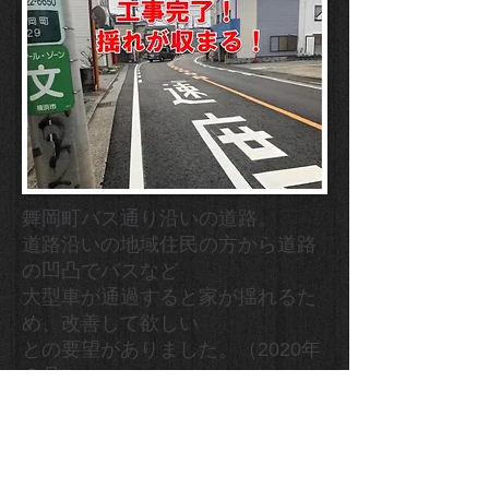
舞岡町バス通り沿いの道路。
道路沿いの地域住民の方から道路
の凹凸でバスなど
大型車が通過すると家が揺れるた
め、改善して欲しい
との要望がありました。（2020年
６月）
現地で状況を調査をし、道路舗装
のつなぎ目を大型車等が
通過すると揺れる事が分かりまし