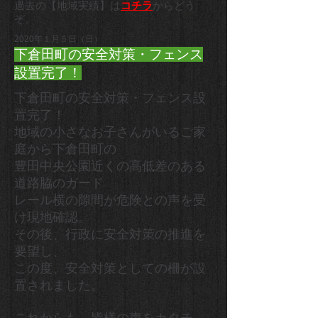
過去の【地域実績】は
コチラ
からどう
ぞ。
2020年１月５日（日）
下倉田町の安全対策・フェンス
設置完了！
下倉田町の安全対策・フェンス設
置完了！
地域の小さなお子さんがいるご家
庭から下倉田町の
豊田中央公園近くの高低差のある
道路脇のガード
レール横の隙間が危険との声を受
け現地確認。
その後、行政に安全対策の推進を
要望し、
この度、安全対策としての柵が設
置されました。