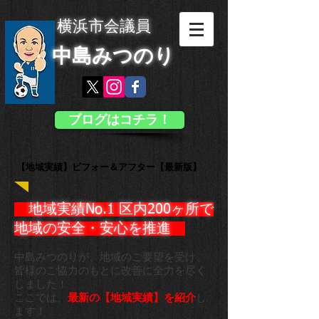
横浜市会議員
中島みつのり
ブログはコチラ！
【地域実績】ビフォー＆アフター【最新版】
地域実績No.1 区内200ヶ所で
地域の安全・安心を推進 ​
中島みつのりが、地域のご要望を受け、
皆様のご協力のもとに
改善に全力を尽く
しました！
ここでは、
最新の【地域実績】を紹介
し
ます！