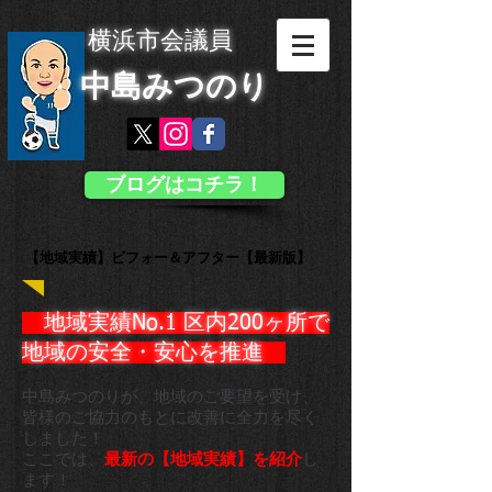
横浜市会議員
中島みつのり
ブログはコチラ！
【地域実績】ビフォー＆アフター【最新版】
地域実績No.1 区内200ヶ所で
地域の安全・安心を推進 ​
中島みつのりが、地域のご要望を受け、
皆様のご協力のもとに
改善に全力を尽く
しました！
ここでは、
最新の【地域実績】を紹介
し
ます！