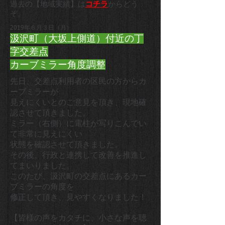
過去の【地域実績】は
コチラ
からどう
ぞ。
2019年６月３日（月）
汲沢町（大坂上側道）付近の丁
字交差点
カーブミラー角度調整
先日、交差点利用者の区民の方からカ
ーブミラーが
見えにくいとのご意見を頂き、現地確
認させて頂きました。
ミラー（右側）に電柱が写りこんでい
て非常に見えにくい
状態を確認させて頂きました。
その後、行政と連携して改善を推進し
てまいりました。
このたび、汲沢町の交差点にあるカー
ブミラーの角度を
修正して頂き、見やすくなりました！
【皆様の声をカタチに、小さな声を聴