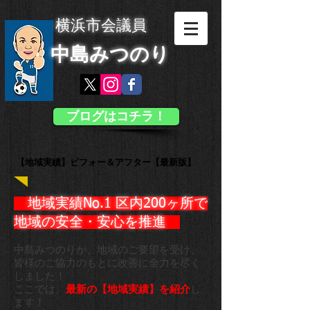
横浜市会議員
中島みつのり
ブログはコチラ！
【地域実績】ビフォー＆アフター【最新版】
地域実績No.1 区内200ヶ所で
地域の安全・安心を推進 ​
中島みつのりが、地域のご要望を受け、
皆様のご協力のもとに
改善に全力を尽く
しました！
ここでは、
最新の【地域実績】を紹介
し
ます！