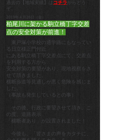
過去の【地域実績】は
コチラ
からどう
ぞ。
2019年４月26日（金）
柏尾川に架かる駒立橋丁字交差
点の安全対策が前進！
東戸塚小学校の通学路にもなってい
る日立様正門付近
にある駒立橋丁字交差点にて、交差点
を利用する方から
安全対策の要望があり、現地視察をさ
せて頂きました。
横断歩道等見通しが悪く危険を感じま
した。
（事故も発生しているとの事）
その後、行政に要望させて頂き、こ
の度、道路表示
「横断者あり」が設置されました！
今後も、「皆さまの声をカタチに、