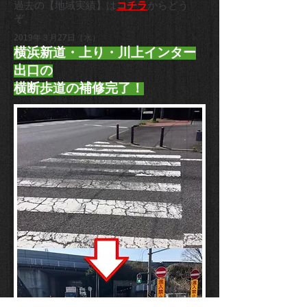
過去の【地域実績】は
コチラ
からどう
ぞ。
2019年３月27日（水）
横浜新道・上り・川上インター
出口の
横断歩道の補修完了！