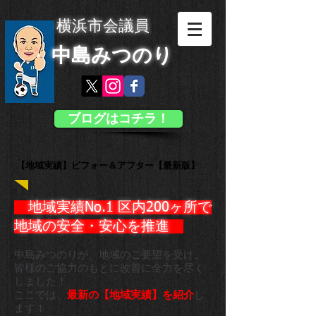
横浜市会議員
中島みつのり
ブログはコチラ！
【地域実績】ビフォー＆アフター【最新版】
地域実績No.1 区内200ヶ所で
地域の安全・安心を推進 ​
中島みつのりが、地域のご要望を受け、
皆様のご協力のもとに
改善に全力を尽く
しました！
ここでは、
最新の【地域実績】を紹介
し
ます！