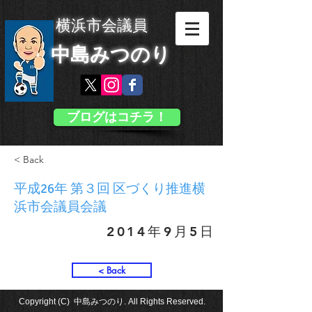
横浜市会議員
中島みつのり
ブログはコチラ！
< Back
平成26年 第３回 区づくり推進横
浜市会議員会議
2014年9月5日
< Back
Copyright (C) 中島みつのり. All Rights Reserved.