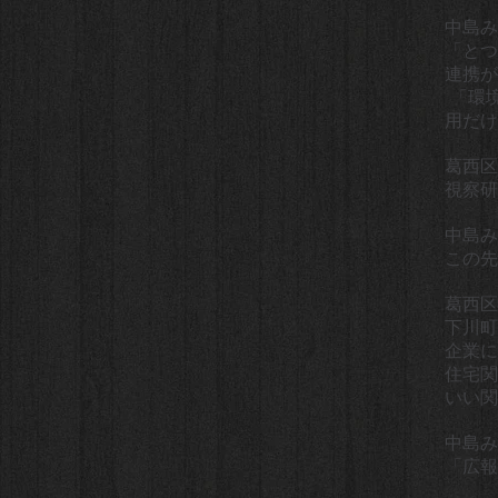
中島み
「とつ
連携が
「環境
用だけ
葛西区
視察研
中島み
この先
葛西区
下川町
企業に
住宅関
いい
中島み
「広報