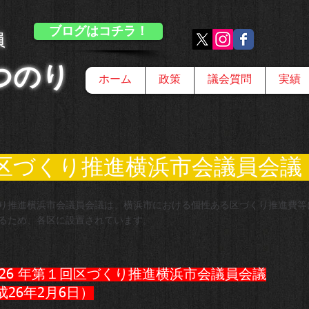
ブログはコチラ！
員
つのり
ホーム
政策
議会質問
実績
づくり推進横浜市会議員会
り推進横浜市会議員会議は、横浜市における個性ある区づくり推進費等
るため、各区に設置されています。
 26 年第１回区づくり推進横浜市会議員会議
成26年2月6日）