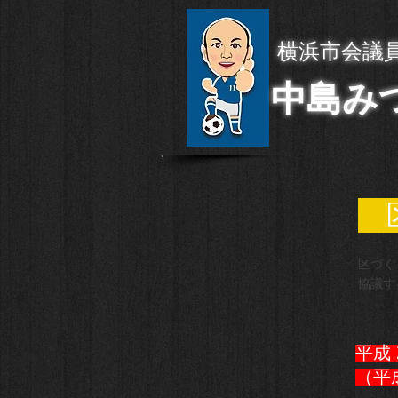
横浜市会議
中島み
区
区づく
協議す
平成
（平