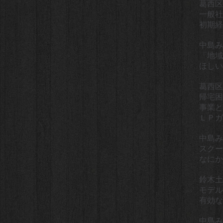
葛西区
一般社
初期経
中島み
「地域
ほしい
葛西区
帰宅困
事業と
ＬＰ
中島み
スクー
なにか
鈴木土
モデル
有効な
中島み