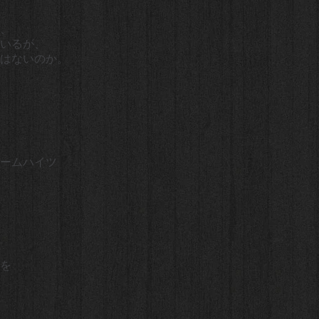
、
いるが、
はないのか。
ームハイツ
を