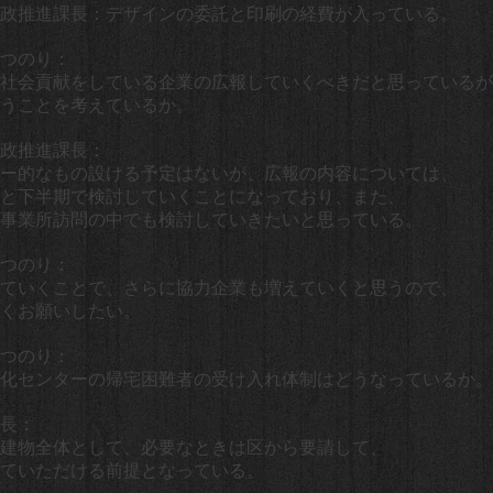
政推進課長：デザインの委託と印刷の経費が入っている。
つのり：
社会貢献をしている企業の広報していくべきだと思っているが
うことを考えているか。
政推進課長：
ー的なもの設ける予定はないが、広報の内容については、
と下半期で検討していくことになっており、また、
事業所訪問の中でも検討していきたいと思っている。
つのり：
ていくことで、さらに協力企業も増えていくと思うので、
くお願いしたい。
つのり：
化センターの帰宅困難者の受け入れ体制はどうなっているか。
長：
建物全体として、必要なときは区から要請して、
ていただける前提となっている。