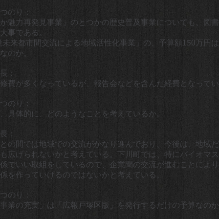
つのり：
か魅力再発見事業」のとつかの歴史普及事業についても、図書
大事である。
未来都市間交流による地域活性化事業」の、予算額150万円
なのか。
長：
修費が多くなっているが、報告会などを含んだ経費となってい
つのり：
、具体的に、どのようなことを考えているか。
長：
との間では地域での交流がかなり進んでおり、今後は、地域だ
も広げられないかと考えている。下川町では、特にバイオマス
係でいい取組をしているので、企業間の交流が進むことにより
関係を作っていけるのではないかと考えている。
つのり：
事業の充実」は「広報戸塚区版」を発行するだけの予算なのか