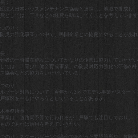
長：
団法人日本ハウスメンテナンス協会と連携し、地域で養成し、
費としては、工具などの経費を助成してくことを考えています
つのり：
防災力強化事業」の中で、民間企業との協働でやることがあれ
。
長：
難者の一時滞在施設についてかなりの企業に協力していただい
しては、「青少年健全育成事業」の防災対応力強化の研修の中
ガス協会などの協力をいただいている。
つのり：
ルゾーン対策について、今年から3区でモデル事業がスタート
戸塚区を中心にやろうとしていることがあるか。
木事務所長：
事業は、道路局予算で行われるが、戸塚でも注目しており、
ものであれば活用を考えていきたい。
つのり：スクールゾーン協議会であがった要望箇所や、危険箇