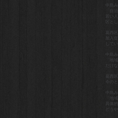
中島み
「自治
若い人
区とし
葛西区
加入促
してい
中島み
「地域
だけな
葛西区
今のと
中島み
「地域
具体的
どうや