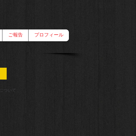
ご報告
プロフィール
議
について