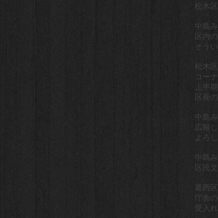
松木区
中島み
区内の
そうい
松木区
コーナ
上半期
区長の
中島み
広報し
よろし
中島み
区民文
葛西区
庁舎の
受入れ