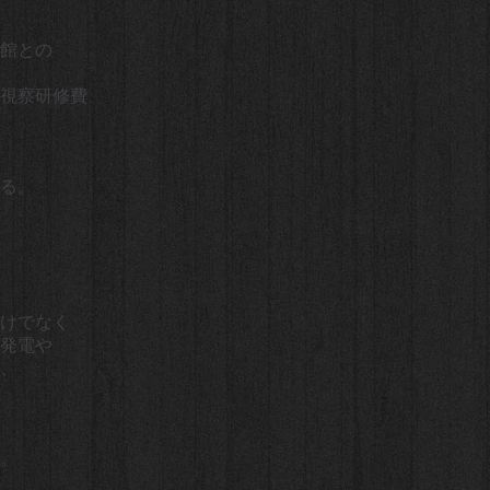
館との
は視察研修費
る。
けでなく
発電や
、
。