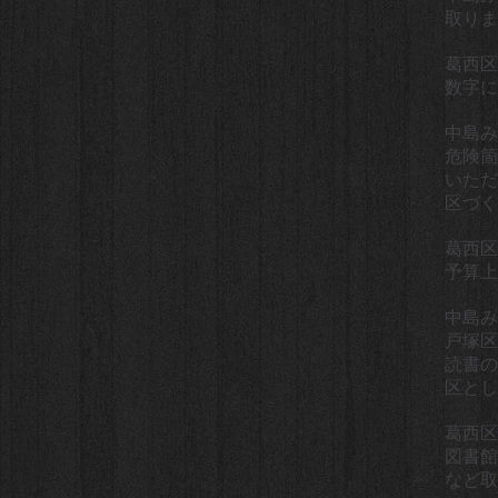
取りま
葛西区
数字に
中島み
危険箇
いただ
区づく
葛西区
予算上
中島み
戸塚区
読書の
区とし
葛西区
図書館
など取