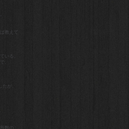
。
ば教えて
ている。
で、
したが、
所数の