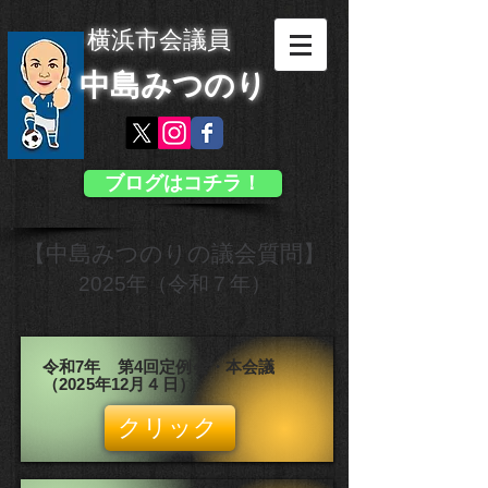
横浜市会議員
中島みつのり
ブログはコチラ！
【中島みつのりの議会質問】
2025年（令和７年）
令和7年 第4回定例会・本会議
（2025年12月４日）
クリック