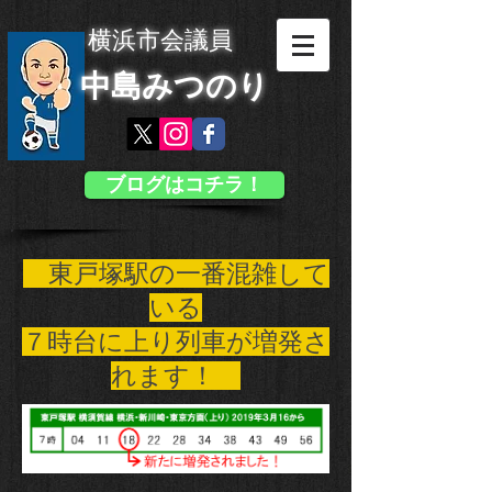
横浜市会議員
中島みつのり
ブログはコチラ！
東戸塚駅の一番混雑して
いる
７
時台に上り列車が増発さ
れます！