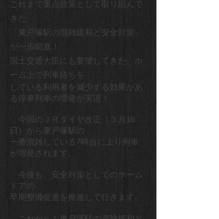
これまで重点政策として取り組んで
きた
「東戸塚駅の混雑緩和と安全対策」
が一歩前進！
国土交通大臣にも要望してきた、ホ
ーム上で列車待ちを
している利用者を減少する効果があ
る停車列車の増発が実現！
今回のＪＲダイヤ改正（３月16
日）から東戸塚駅の
一番混雑している7時台に上り列車
が増発されます。
今後も、安全対策としてのホーム
ドアの
早期整備促進を推進して行きます。
これからも東戸塚駅の混雑緩和と