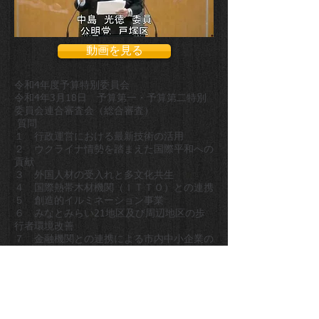
動画を見る
令和4年度予算特別委員会
令和4年3月18日 予算第一・予算第二特別
委員会連合審査会（総合審査）
質問
１ 行政運営における最新技術の活用
２ ウクライナ情勢を踏まえた国際平和への
貢献
３ 外国人材の受入れと多文化共生
４ 国際熱帯木材機関（ＩＴＴＯ）との連携
５ 創造的イルミネーション事業
６ みなとみらい21地区及び周辺地区の歩
行者環境改善
７ 金融機関との連携による市内中小企業の
ＳＤＧｓ達成・脱炭素化支援
８ 公立小中学校におけるバリアフリー化
９ ＪＲ東戸塚駅の混雑緩和と鉄道駅の可動
式ホーム柵整備
10 地域交通
11 地域防災力の向上